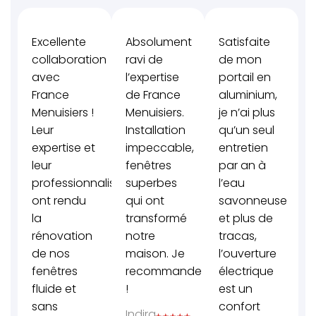
Excellente
Absolument
Satisfaite
collaboration
ravi de
de mon
avec
l’expertise
portail en
France
de France
aluminium,
Menuisiers !
Menuisiers.
je n’ai plus
Leur
Installation
qu’un seul
expertise et
impeccable,
entretien
leur
fenêtres
par an à
professionnalisme
superbes
l’eau
ont rendu
qui ont
savonneuse
la
transformé
et plus de
rénovation
notre
tracas,
de nos
maison. Je
l’ouverture
fenêtres
recommande
électrique
fluide et
!
est un
sans
confort
Indira