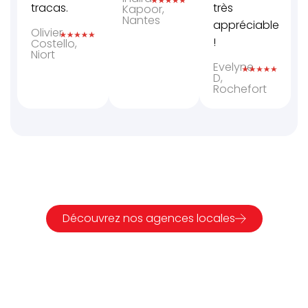
tracas.
très
Kapoor,
Nantes
appréciable
Olivier
!
Costello,
Niort
Evelyne
D,
Rochefort
Découvrez nos agences locales